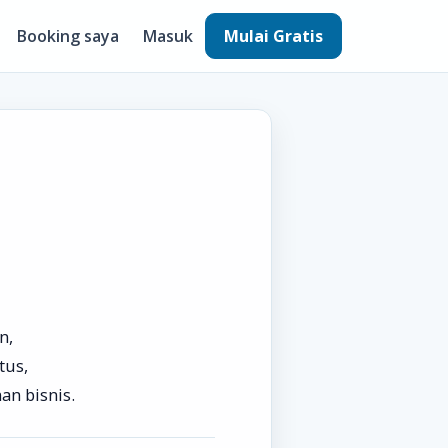
Booking saya
Masuk
Mulai Gratis
n,
tus,
n bisnis.