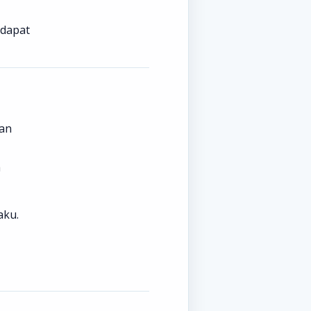
 dapat
kan
a
aku.