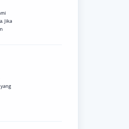
ami
. Jika
an
b
 yang