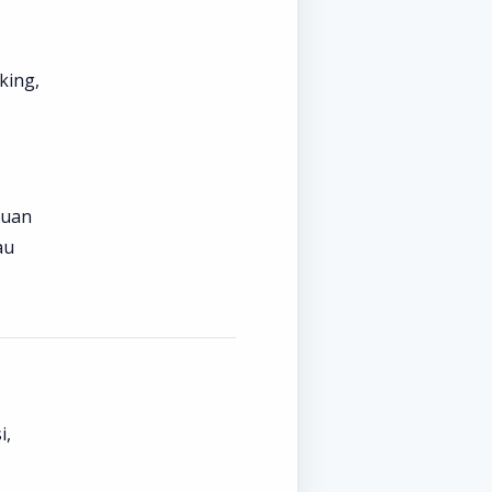
king,
juan
au
i,