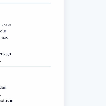
 akses,
edur
bebas
enjaga
.
 dan
,
putusan