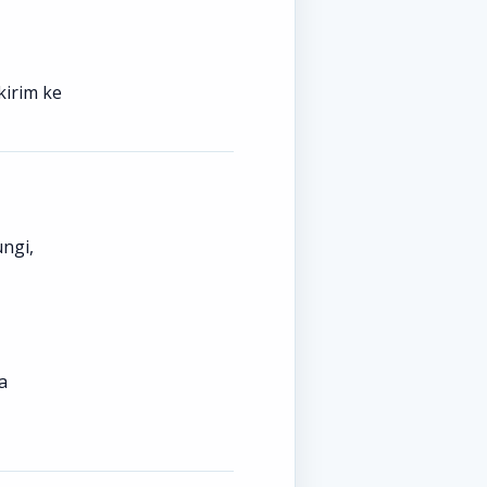
kirim ke
ngi,
a