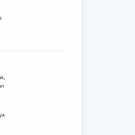
s
ak,
an
,
ya
s