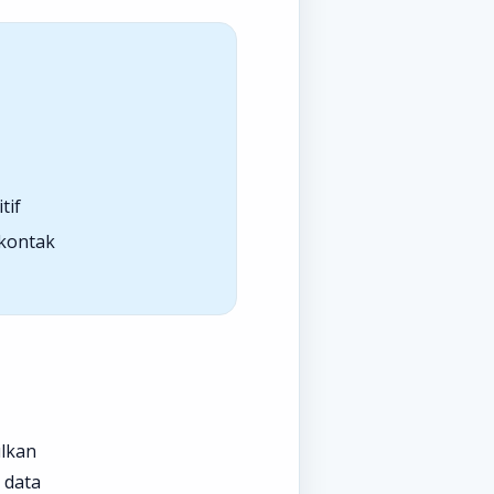
tif
 kontak
ulkan
 data